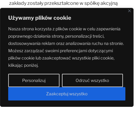
zakłady zostały przekształcone w spółkę akcyjną
pod nazwą Fabryka Porcelitu Tułowice S. A.
Używamy plików cookie
Produkcję zakończono w 2001 roku.
Nasza strona korzysta z plików cookie w celu zapewnienia
poprawnego działania strony, personalizacji treści,
dostosowywania reklam oraz analizowania ruchu na stronie.
Możesz zarządzać swoimi preferencjami dotyczącymi
plików cookie lub zaakceptować wszystkie pliki cookie,
klikając poniżej.
Personalizuj
Odrzuć wszystko
Zaakceptuj wszystko