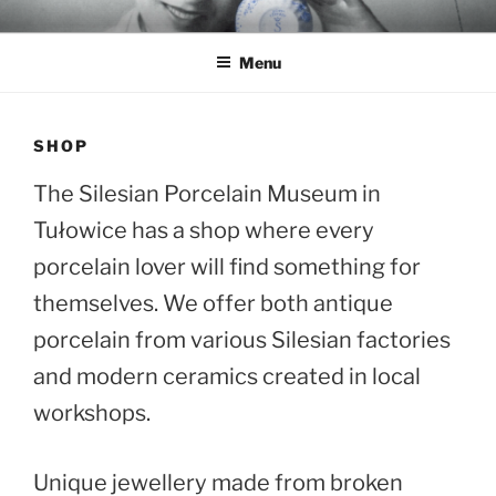
Przejdź
MUZEUM PORCELANY
Muzeum Porcelany Śląskiej w Tułowicach
do
Menu
treści
SHOP
The Silesian Porcelain Museum in
Tułowice has a shop where every
porcelain lover will find something for
themselves. We offer both antique
porcelain from various Silesian factories
and modern ceramics created in local
workshops.
Unique jewellery made from broken