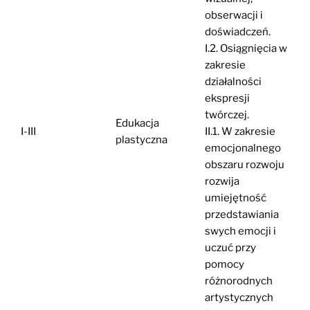
obserwacji i
doświadczeń.
I.2. Osiągnięcia w
zakresie
działalności
ekspresji
twórczej.
Edukacja
I-III
II.1. W zakresie
plastyczna
emocjonalnego
obszaru rozwoju
rozwija
umiejętność
przedstawiania
swych emocji i
uczuć przy
pomocy
różnorodnych
artystycznych