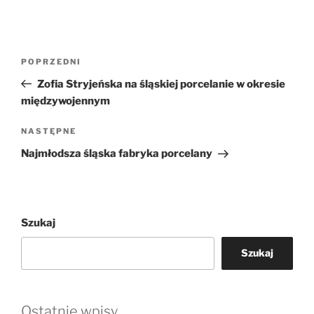
Nawigacja
Poprzedni
POPRZEDNI
wpisu
wpis
Zofia Stryjeńska na śląskiej porcelanie w okresie
międzywojennym
Następny
NASTĘPNE
wpis
Najmłodsza śląska fabryka porcelany
Szukaj
Szukaj
Ostatnie wpisy