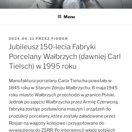
Przejdź
MUZEUM PORCELANY
Muzeum Porcelany Śląskiej w Tułowicach
do
Menu
treści
OPUBLIKOWANE
2024-06-21
PRZEZ
FIODOR
W
Jubileusz 150-lecia Fabryki
Porcelany Wałbrzych (dawniej Carl
Tielsch) w 1995 roku
Manufaktura porcelany Carla Tielscha powstała w
1845 roku w Starym Zdroju Wałbrzychu. 8 maja 1945
roku miasto Wałbrzych przechodzi w granice Polski.
Jednak po zajęciu Wałbrzycha przez Armię Czerwoną,
fabryka zostaje pozbawiona maszyn i urządzeń do
produkcji porcelany, które zostały załadowane przez
Rosjan na wagony kolejowe i przygotowane do
wywiezienia do ZSRR. Po interwencji władz polskich