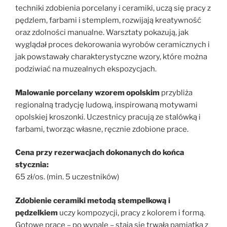
techniki zdobienia porcelany i ceramiki, uczą się pracy z
pędzlem, farbami i stemplem, rozwijają kreatywność
oraz zdolności manualne. Warsztaty pokazują, jak
wyglądał proces dekorowania wyrobów ceramicznych i
jak powstawały charakterystyczne wzory, które można
podziwiać na muzealnych ekspozycjach.
Malowanie porcelany wzorem opolskim
przybliża
regionalną tradycję ludową, inspirowaną motywami
opolskiej kroszonki. Uczestnicy pracują ze stalówką i
farbami, tworząc własne, ręcznie zdobione prace.
Cena przy rezerwacjach dokonanych do końca
stycznia:
65 zł/os. (min. 5 uczestników)
Zdobienie ceramiki metodą stempelkową i
pędzelkiem
uczy kompozycji, pracy z kolorem i formą.
Gotowe prace – po wypale – stają się trwałą pamiątką z