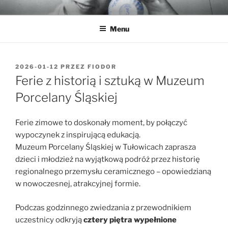
Przejdź
MUZEUM PORCELANY
Muzeum Porcelany Śląskiej w Tułowicach
do
Menu
treści
OPUBLIKOWANE
2026-01-12
PRZEZ
FIODOR
W
Ferie z historią i sztuką w Muzeum
Porcelany Śląskiej
Ferie zimowe to doskonały moment, by połączyć
wypoczynek z inspirującą edukacją.
Muzeum Porcelany Śląskiej w Tułowicach zaprasza
dzieci i młodzież na wyjątkową podróż przez historię
regionalnego przemysłu ceramicznego – opowiedzianą
w nowoczesnej, atrakcyjnej formie.
Podczas godzinnego zwiedzania z przewodnikiem
uczestnicy odkryją
cztery piętra wypełnione