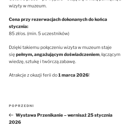
wizyty w muzeum.
Cena przy rezerwacjach dokonanych do końca
stycznia:
85 zł/os. (min. 5 uczestników)
Dzięki takiemu połączeniu wizyta w muzeum staje
się
pełnym, angażującym doświadczeniem
, łączącym
wiedzę, sztukę i twórczą zabawę.
Atrakcje z okazji ferii do
1 marca 2026
!
Nawigacja
Poprzedni
POPRZEDNI
wpisu
wpis
Wystawa Przenikanie – wernisaż 25 stycznia
2026