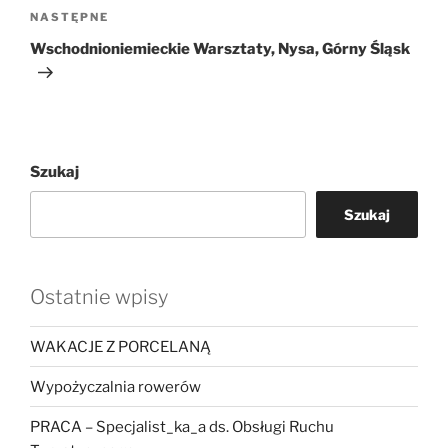
Następny
NASTĘPNE
wpis
Wschodnioniemieckie Warsztaty, Nysa, Górny Śląsk
Szukaj
Szukaj
Ostatnie wpisy
WAKACJE Z PORCELANĄ
Wypożyczalnia rowerów
PRACA – Specjalist_ka_a ds. Obsługi Ruchu