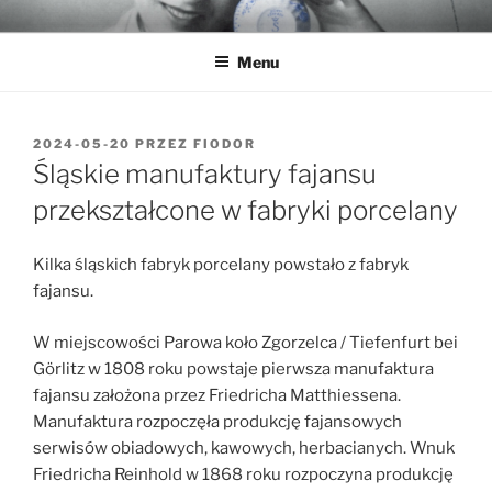
Przejdź
MUZEUM PORCELANY
Muzeum Porcelany Śląskiej w Tułowicach
do
Menu
treści
OPUBLIKOWANE
2024-05-20
PRZEZ
FIODOR
W
Śląskie manufaktury fajansu
przekształcone w fabryki porcelany
Kilka śląskich fabryk porcelany powstało z fabryk
fajansu.
W miejscowości Parowa koło Zgorzelca / Tiefenfurt bei
Görlitz w 1808 roku powstaje pierwsza manufaktura
fajansu założona przez Friedricha Matthiessena.
Manufaktura rozpoczęła produkcję fajansowych
serwisów obiadowych, kawowych, herbacianych. Wnuk
Friedricha Reinhold w 1868 roku rozpoczyna produkcję