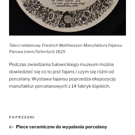
Talerz reklamowy Friedrich Matthiessen Manufaktura Fajansu
Parowa (niem.Tiefenfurt) 1825
Podczas zwiedzania tułowickiego muzeum można
dowiedzieć się co to jest fajans i czym się różni od
porcelany. Wystawa fajansu poprzedza ekspozycję
manufaktur porcelanowych z 14 fabryk śląskich.
Nawigacja
Poprzedni
POPRZEDNI
wpisu
wpis
Piece ceramiczne do wypalania porcelany