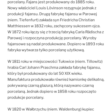
porcelany. Fajans jest produkowany do 1885 roku.
Nowy właściciel Louis Lövinson rezygnuje jednak z
produkcji fajansu. Drugą fabrykę fajansu w Parowej
(niem. Tiefenfurt) zakłada syn Friedricha Christian
Matthiessen w 1832 roku, zachęcony sukcesem ojca.
W 1872 roku łączy się z trzecią fabryką Carla Rädischa z
Parowej i rozpoczyna produkcję porcelany. Wyroby
fajansowe są nadal produkowane. Dopiero w 1893 roku
fabryka wytwarza tylko porcelanę użytkową.
W 1811 roku w miejscowości Tułowice (niem. Tillowitz)
hrabia Carl Johann Praschma zakłada fabrykę fajansu,
który był produkowany do lat 50 XIX wieku.
Manufaktura produkowała również kamionkę delikatną,
pokrywaną czarną glazurą, którą nazywano czarną
porcelaną. Jednak dopiero w 1858 roku rozpoczęto
produkcje porcelany.
W 1820 w Wałbrzychu (niem. Waldenburg) kupiec