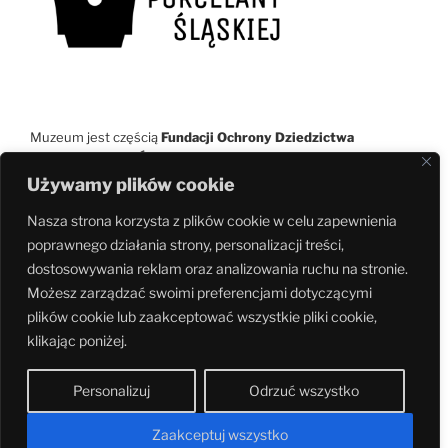
Muzeum jest częścią
Fundacji Ochrony Dziedzictwa
Przemysłowego Śląska
– największej w Polsce niezależnej
organizacji pozarządowej zajmującej się ochroną i promocją
Używamy plików cookie
zabytków kultury technicznej.
Nasza strona korzysta z plików cookie w celu zapewnienia
poprawnego działania strony, personalizacji treści,
dostosowywania reklam oraz analizowania ruchu na stronie.
muzeatechniki.pl
Możesz zarządzać swoimi preferencjami dotyczącymi
plików cookie lub zaakceptować wszystkie pliki cookie,
klikając poniżej.
Personalizuj
Odrzuć wszystko
Zaakceptuj wszystko